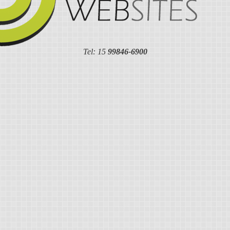
Tel: 15
99846-6900